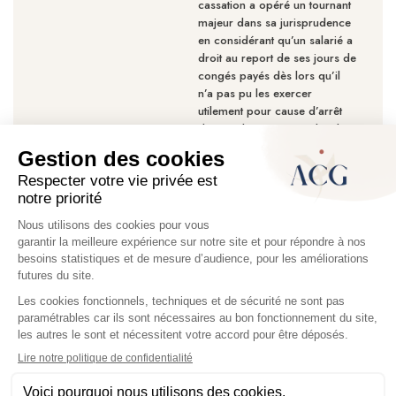
cassation a opéré un tournant
majeur dans sa jurisprudence
en considérant qu’un salarié a
droit au report de ses jours de
congés payés dès lors qu’il
n’a pas pu les exercer
utilement pour cause d’arrêt
de travail survenu pendant la
période.
Pagination
Page
1
Page
2
Page
3
Page
4
Page
5
…
Page
›
Dernière
»
courante
suivante
page