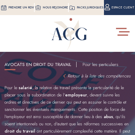
Aller
PRENDRE UN RDV
NOUS REJOINDRE
PACKS JURIDIQUES
ESPACE CLIENT
au
contenu
principal
Toggle
navigat
AVOCATS EN DROIT DU TRAVAIL
Pour les particuliers
Retour à la liste des compétences
Pour le
salarié
, la relation de travail présente la particularité de le
placer sous la subordination de l'
employeur
, devant suivre les
ordres et directives de ce dernier qui peut en assurer le contrôle et
sanctionner les éventuels manquements. Cette position de force de
l'employeur est ainsi susceptible de donner lieu à des
abus
, qu'ils
soient intentionnels ou non, d'autant que les réformes successives en
droit du travail
ont particulièrement complexifié cette matière. Il peut