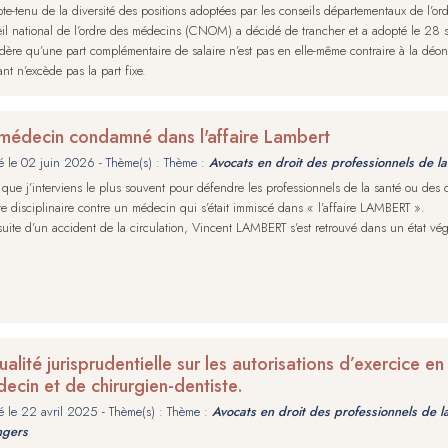
e-tenu de la diversité des positions adoptées par les conseils départementaux de l’o
il national de l’ordre des médecins (CNOM) a décidé de trancher et a adopté le 28 s
dère qu’une part complémentaire de salaire n’est pas en elle-même contraire à la déont
nt n’excède pas la part fixe.
médecin condamné dans l'affaire Lambert
é le
02 juin 2026
- Thème(s) : Thème :
Avocats en droit des professionnels de la
 que j’interviens le plus souvent pour défendre les professionnels de la santé ou des c
te disciplinaire contre un médecin qui s’était immiscé dans « l’affaire LAMBERT ».
suite d’un accident de la circulation, Vincent LAMBERT s’est retrouvé dans un état végé
ualité jurisprudentielle sur les autorisations d’exercice 
ecin et de chirurgien-dentiste.
é le
22 avril 2025
- Thème(s) : Thème :
Avocats en droit des professionnels de l
ngers