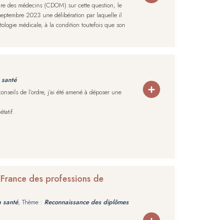
rdre des médecins (CDOM) sur cette question, le
eptembre 2023 une délibération par laquelle il
ologie médicale, à la condition toutefois que son
 santé
onseils de l’ordre, j’ai été amené à déposer une
tatif.
en France des professions de
a santé
, Thème :
Reconnaissance des diplômes