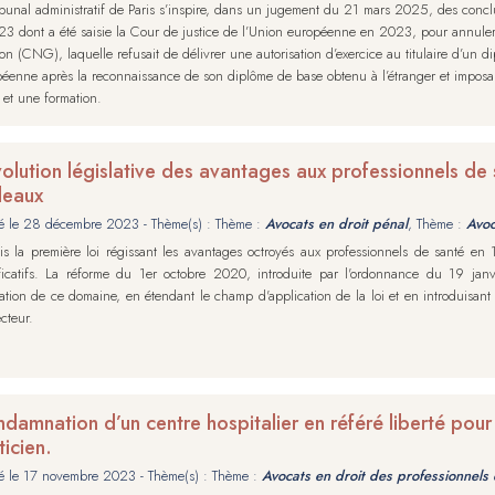
ibunal administratif de Paris s’inspire, dans un jugement du 21 mars 2025, des conclu
3 dont a été saisie la Cour de justice de l’Union européenne en 2023, pour annuler 
on (CNG), laquelle refusait de délivrer une autorisation d’exercice au titulaire d’un 
éenne après la reconnaissance de son diplôme de base obtenu à l’étranger et imposa
 et une formation.
volution législative des avantages aux professionnels de sa
deaux
é le
28 décembre 2023
- Thème(s) : Thème :
Avocats en droit pénal
, Thème :
Avoc
s la première loi régissant les avantages octroyés aux professionnels de santé en 
ificatifs. La réforme du 1er octobre 2020, introduite par l'ordonnance du 19 ja
ation de ce domaine, en étendant le champ d'application de la loi et en introduisant
cteur.
damnation d’un centre hospitalier en référé liberté pour a
ticien.
é le
17 novembre 2023
- Thème(s) : Thème :
Avocats en droit des professionnels 