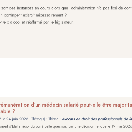
 sort des instances en cours alors que l'administration n'a pas fixé de co
un contingent existait nécessairement ?
nte d'alcool et réaffirmé par le législateur.
rémunération d’un médecin salarié peut-elle être majori
iable ?
é le
24 juin 2026
- Thème(s) : Thème :
Avocats en droit des professionnels de la
nseil d’Etat a répondu oui à cette question, par une décision rendue le 19 mai 20