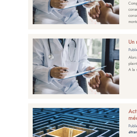
Compt
conse
consi
monta
Un 
Publi
Alors
plain
A la 
Act
méd
Publi
étra