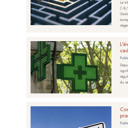
Le tr
C-8/2
Gesti
europ
stage
L'é
ca
Publi
Depui
sign
régul
du se
Con
pra
Publi