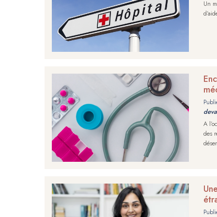
Un mé
d’aid
Enc
méd
Publi
deva
A l’o
des r
désen
Une
étr
Publi