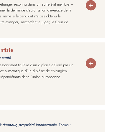
 étranger reconnu dans un autre état membre –
iner la demande d’autorisation d’exercice de la
 même si le candidat n’a pas obtenu la
tre étranger, s’accordent à juger, la Cour de
ntiste
a santé
ressortissant titulaire d’un diplôme délivré par un
ance automatique d’un diplôme de chirurgien-
n prépondérante dans l’union européenne.
 d'auteur, propriété intellectuelle
, Thème :