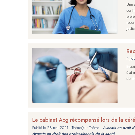
Une a
confi
profe
recon
justi
Rec
Publi
Inscr
état 
denti
Le cabinet Acg récompensé lors de la cér
Publié le
28 mai 2021
- Thème(s) : Thème :
Avocats en droit de
Avocats en droit des professionnels de la santé