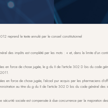
 2012 reprend le texte annulé par le conseil constitutionnel
éral des impôts est complété par les mots : « et, dans la limite d’un conting
ées en force de chose jugée, le g du II de l’article 302 D bis du code gén
i 2011.
sées en force de chose jugée, l’alcool pur acquis par les pharmaciens d’o
dministration au titre du g du II de l’article 302 D bis du code général de
de sécurité sociale est compensée à due concurrence par la majoration de