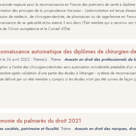
vancée majeure pour la reconnaissance en France des praticiens de santé à diplôme
rmation des principes de la jurisprudence Hocsman - L’administration est tenue d’exam
ssion de médecin, de chirurgien-dentiste, de pharmacien ou de sage-femme en France
naissance de sa spécialité et/ou exercé 3 ans dans l’État membre qui a reconnu son ti
ce de l’Union européenne et le Conseil d’État.
onnaissance automatique des diplômes de chirurgien-de
é le
26 avril 2022
- Thème(s) : Thème :
Avocats en droit des professionnels de l
iption a l’ordre des chirurgiens-dentistes sans autorisation ministérielle préalable d’un 
membre après validation d’une partie des études à l’étranger - système de reconnaiss
ste délivré par un état membre y compris si les études n’ont pas été suivies de faço
émonie du palmarès du droit 2021
s sociétés, patrimoine et fiscalité
, Thème :
Avocats en droit des marques, droit