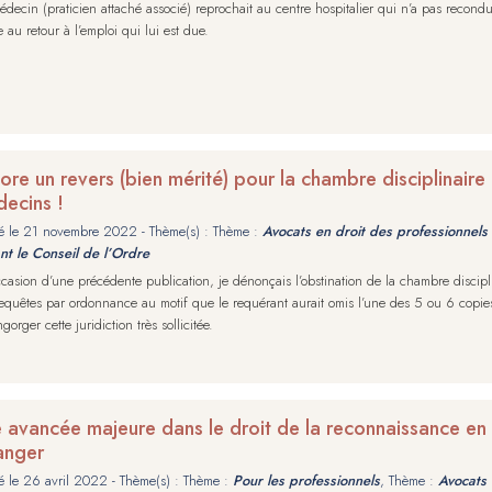
decin (praticien attaché associé) reprochait au centre hospitalier qui n’a pas reconduit
e au retour à l’emploi qui lui est due.
ore un revers (bien mérité) pour la chambre disciplinaire
ecins !
é le
21 novembre 2022
- Thème(s) : Thème :
Avocats en droit des professionnels 
nt le Conseil de l’Ordre
ccasion d’une précédente publication, je dénonçais l’obstination de la chambre discipli
equêtes par ordonnance au motif que le requérant aurait omis l’une des 5 ou 6 copies
gorger cette juridiction très sollicitée.
 avancée majeure dans le droit de la reconnaissance en F
anger
é le
26 avril 2022
- Thème(s) : Thème :
Pour les professionnels
, Thème :
Avocats 