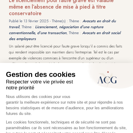
Le licenciement pour faute grave est valable
même en l’absence de mise à pied à titre
conservatoire
Publié le
13 février 2025
- Thème(s) : Thème :
Avocats en droit du
travail
, Thème :
Licenciement, négociation d’une rupture
conventionnelle, d’une transaction
, Thème :
Avocats en droit social
des employeurs
Un salarié peut être licencié pour faute grave lorsqu’il a commis des faits
qui rendent impossible son maintien dans l’entreprise. Tel est le cas par
exemple de violences commises à l’encontre d’un supérieur ou d’un
collègue, d’un vol de matériel, du non-respect des règles de sécurité, …
Dans cette hypothèse, l’employeur prend fréquemment une mesure de
mise à l’écart du salarié de l’entreprise, sous la forme d’une mise à pied
conservatoire : le salarié est invité à quitter immédiatement son poste.