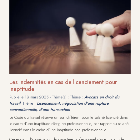
Les indemnités en cas de licenciement pour
inaptitude
Publié le
18 mars 2025
- Thème(s) : Thème :
Avocats en droit du
travail
, Thème :
Licenciement, négociation d’une rupture
conventionnelle, d’une transaction
Le Code du Travail réserve un sort différent pour le salarié licencié dans
le cadre d’une inaptitude d’origine professionnelle, par rapport au salarié
licencié dans le cadre d’une inaptitude non professionnelle.
Cependant, l’appréciation du caractère professionnel d’une inaptitude