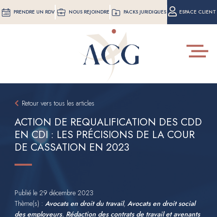
Aller
PRENDRE UN RDV
NOUS REJOINDRE
PACKS JURIDIQUES
ESPACE CLIENT
au
contenu
principal
Toggle
navigat
Retour vers tous les articles
ACTION DE REQUALIFICATION DES CDD
EN CDI : LES PRÉCISIONS DE LA COUR
DE CASSATION EN 2023
Publié le
29 décembre 2023
Thème(s) :
Avocats en droit du travail
,
Avocats en droit social
des employeurs
,
Rédaction des contrats de travail et avenants