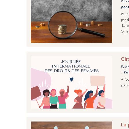
Publi
pens
Pour 
par d
La pe
Or la
Cir
Publi
:
Vic
A l’o
polit
La 