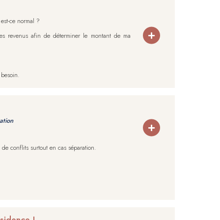
 est-ce normal ?
es revenus afin de déterminer le montant de ma
 besoin.
ation
e de conflits surtout en cas séparation.
sidence !