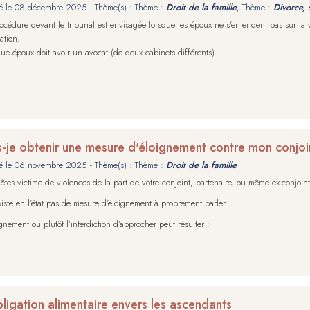
é le
08 décembre 2025
- Thème(s) : Thème :
Droit de la famille
, Thème :
Divorce, 
océdure devant le tribunal est envisagée lorsque les époux ne s’entendent pas sur la v
ation.
e époux doit avoir un avocat (de deux cabinets différents).
s-je obtenir une mesure d'éloignement contre mon conjoi
é le
06 novembre 2025
- Thème(s) : Thème :
Droit de la famille
êtes victime de violences de la part de votre conjoint, partenaire, ou même ex-conjoint
existe en l’état pas de mesure d’éloignement à proprement parler.
ignement ou plutôt l’interdiction d’approcher peut résulter :
bligation alimentaire envers les ascendants