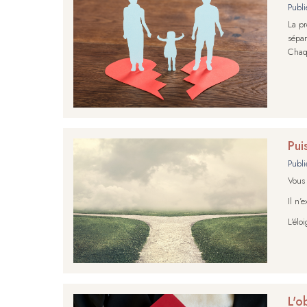
Publi
La pr
sépar
Chaqu
Pui
Publi
Vous 
Il n’
L’élo
L'o