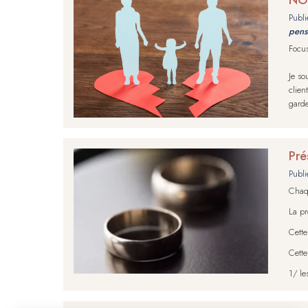
Publi
pens
Focus
Je so
clien
garde
Pré
Publi
Chaqu
La pr
Cette
Cette
1/ le