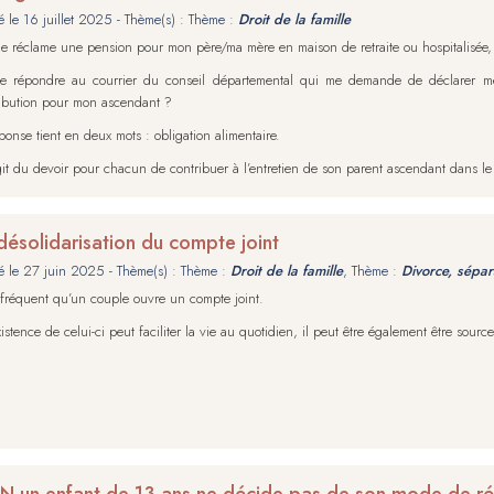
é le
16 juillet 2025
- Thème(s) : Thème :
Droit de la famille
 réclame une pension pour mon père/ma mère en maison de retraite ou hospitalisée,
-je répondre au courrier du conseil départemental qui me demande de déclarer m
ibution pour mon ascendant ?
ponse tient en deux mots : obligation alimentaire.
agit du devoir pour chacun de contribuer à l’entretien de son parent ascendant dans le
désolidarisation du compte joint
é le
27 juin 2025
- Thème(s) : Thème :
Droit de la famille
, Thème :
Divorce, sépar
t fréquent qu’un couple ouvre un compte joint.
existence de celui-ci peut faciliter la vie au quotidien, il peut être également être sourc
 un enfant de 13 ans ne décide pas de son mode de ré