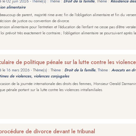
é le
02 juin 2026
- Thème(s) : Thème :
Droit de la famille
, Thème :
Résidence des 
ion alimentaire
beaucoup de parent, majorité rime avec fin de l’obligation alimentaire et fin du verse
écision de justice ou convention de divorce.
nsion alimentaire pour l’entretien et l’éducation de l’enfant ne cesse pas d’être versé
 loi prévoit très exactement le contraire ; l’obligation alimentaire se poursuivant après la
culaire de politique pénale sur la lutte contre les violence
é le
16 mars 2026
- Thème(s) : Thème :
Droit de la famille
, Thème :
Avocats en dro
times de violences, violences conjugales
ccasion de la journée internationale des droits des femmes, Monsieur Gerald Darmanin,
ique pénale portant sur la lutte contre les violences intrafamiliales.
procédure de divorce devant le tribunal