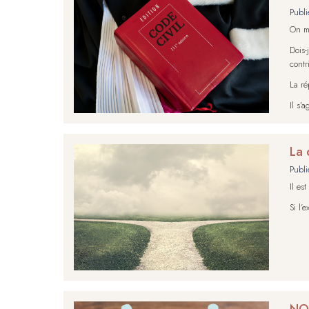
Publi
On me
Dois
contr
La ré
Il s’
La 
Publi
Il es
Si l’
NON