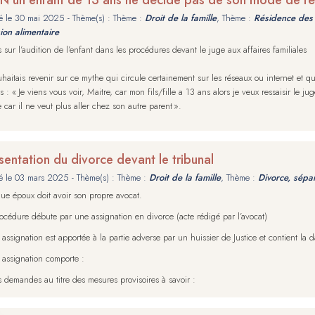
é le
30 mai 2025
- Thème(s) : Thème :
Droit de la famille
, Thème :
Résidence des 
ion alimentaire
 sur l’audition de l’enfant dans les procédures devant le juge aux affaires familiales
uhaitais revenir sur ce mythe qui circule certainement sur les réseaux ou internet et 
ts : « Je viens vous voir, Maitre, car mon fils/fille a 13 ans alors je veux ressaisir le j
 car il ne veut plus aller chez son autre parent ».
sentation du divorce devant le tribunal
é le
03 mars 2025
- Thème(s) : Thème :
Droit de la famille
, Thème :
Divorce, sépa
e époux doit avoir son propre avocat.
océdure débute par une assignation en divorce (acte rédigé par l’avocat)
 assignation est apportée à la partie adverse par un huissier de Justice et contient la 
 assignation comporte :
s demandes au titre des mesures provisoires à savoir :