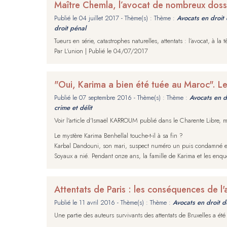
Maître Chemla, l’avocat de nombreux dos
Publié le
04 juillet 2017
- Thème(s) : Thème :
Avocats en droit 
droit pénal
Tueurs en série, catastrophes naturelles, attentats : l’avocat, à
Par L'union | Publié le 04/07/2017
"Oui, Karima a bien été tuée au Maroc". L
Publié le
07 septembre 2016
- Thème(s) : Thème :
Avocats en d
crime et délit
Voir l'article d'Ismaël KARROUM publié dans le Charente Libre,
Le mystère Karima Benhellal touche-t-il à sa fin ?
Karbal Dandouni, son mari, suspect numéro un puis condamné en pr
Soyaux a nié. Pendant onze ans, la famille de Karima et les enqu
Attentats de Paris : les conséquences de l'a
Publié le
11 avril 2016
- Thème(s) : Thème :
Avocats en droit d
Une partie des auteurs survivants des attentats de Bruxelles a été