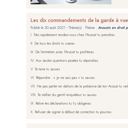
Les dix commandements de la garde à vue
Publié le
30 août 2021
- Thème(s) : Thème :
Avocats en droit 
I. Très rapidement rendez-vous chez l’Avocat tu prendras
II. De tous tes droits tu useras
III. De l’entretien avec l’Avocat tu profiteras
IV. Aux seules questions posées tu répondras
V. Te taire tu sauras
VI. Répondre : « je ne sais pas » tu sauras
VII. Ne pas parler en dehors de la présence de ton Avocat tu veil
VIII. Te méfier du gentil enquêteur tu sauras
IX. Relire tes déclarations tu t’y obligeras
X. Refuser de signer à défaut de correction tu pourras.