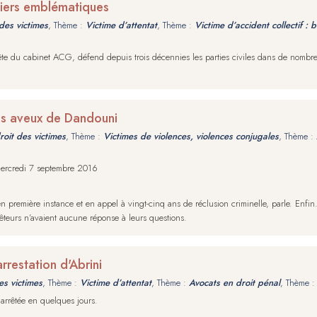
siers emblématiques
des victimes
, Thème :
Victime d’attentat
, Thème :
Victime d’accident collectif : 
 la tête du cabinet ACG, défend depuis trois décennies les parties civiles dans de nomb
es aveux de Dandouni
roit des victimes
, Thème :
Victimes de violences, violences conjugales
, Thème :
 mercredi 7 septembre 2016
emière instance et en appel à vingt-cinq ans de réclusion criminelle, parle. Enfin. 
êteurs n’avaient aucune réponse à leurs questions.
rrestation d'Abrini
es victimes
, Thème :
Victime d’attentat
, Thème :
Avocats en droit pénal
, Thème 
 arrêtée en quelques jours.