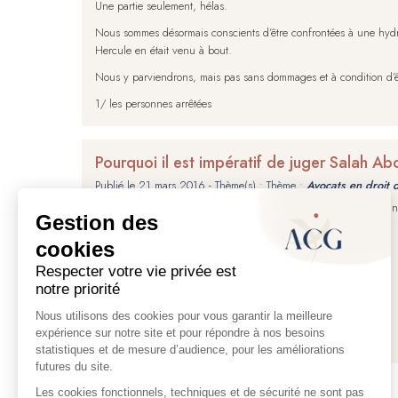
Une partie seulement, hélas.
Nous sommes désormais conscients d’être confrontées à une hydre
Hercule en était venu à bout.
Nous y parviendrons, mais pas sans dommages et à condition d’êt
1/ les personnes arrêtées
Pourquoi il est impératif de juger Salah A
Publié le
21 mars 2016
- Thème(s) : Thème :
Avocats en droit 
Vous avez été nombreux à commenter mon texte de vendredi annon
Certains pensent qu’il s’agit de temps et d’argent perdu.
D’autres imaginent des complots de la part de l’Etat.
De grâce, revenons à la raison !
PAS DE COMPLOT