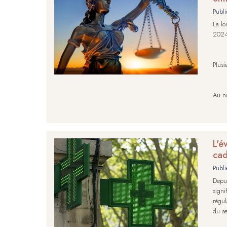
Publi
La lo
202
Plusi
Au ni
L'é
ca
Publi
Depui
sign
régul
du se