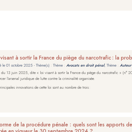
 visant à sortir la France du piège du narcotrafic : la pr
é le
01 octobre 2025
- Thème(s) : Thème :
Avocats en droit pénal
, Thème :
Auteur 
i du 13 juin 2025, dite « loi visant à sortir la France du piège du narcotrafic » (n° 20
rcer l’arsenal juridique de lutte contre la criminalité organisée.
rincipales innovations de cette loi sont au nombre de trois :
orme de la procédure pénale : quels sont les apports d
rée en vigueur le 30 septembre 2024 ?