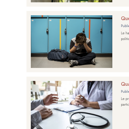
Que
Publi
Le ha
polit
Qua
Publi
Le pr
parti