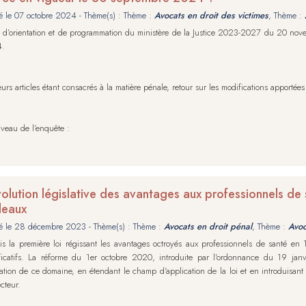
é le
07 octobre 2024
- Thème(s) : Thème :
Avocats en droit des victimes
, Thème :
i d’orientation et de programmation du ministère de la Justice 2023-2027 du 20 no
4.
eurs articles étant consacrés à la matière pénale, retour sur les modifications apportées
veau de l’enquête :
volution législative des avantages aux professionnels de sa
deaux
é le
28 décembre 2023
- Thème(s) : Thème :
Avocats en droit pénal
, Thème :
Avoc
s la première loi régissant les avantages octroyés aux professionnels de santé en 
ificatifs. La réforme du 1er octobre 2020, introduite par l'ordonnance du 19 ja
ation de ce domaine, en étendant le champ d'application de la loi et en introduisant
cteur.