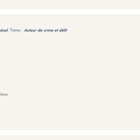
pénal
, Thème :
Auteur de crime et délit
leras