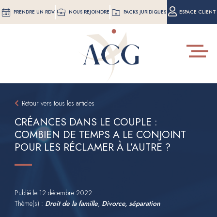
Aller
PRENDRE UN RDV
NOUS REJOINDRE
PACKS JURIDIQUES
ESPACE CLIENT
au
contenu
principal
Toggle
navigat
Retour vers tous les articles
CRÉANCES DANS LE COUPLE :
COMBIEN DE TEMPS A LE CONJOINT
POUR LES RÉCLAMER À L’AUTRE ?
Publié le
12 décembre 2022
Thème(s) :
Droit de la famille
,
Divorce, séparation