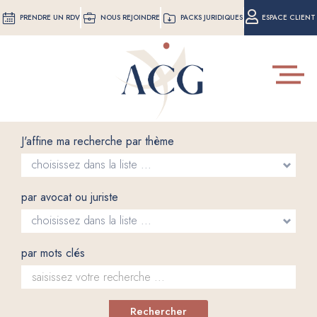
Aller
PRENDRE UN RDV
NOUS REJOINDRE
PACKS JURIDIQUES
ESPACE CLIENT
au
contenu
principal
Toggle
navigat
J'affine ma recherche par thème
par avocat ou juriste
par mots clés
Rechercher