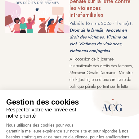
pénale sur la lutte contre
les violences
intrafamiliales
Publié le
16 mars 2026
- Thème(s) :
Droit de la famille
,
Avocats en
droit des victimes
,
Victime de
viol
,
Victimes de violences,
violences conjugales
A l’occasion de la journée
internationale des droits des femmes,
Monsieur Gerald Darmanin, Ministre
de la Justice, prend une circulaire de
politique pénale portant sur la lutte
contre les violences intrafamiliales.
Pagination
Page
1
Page
2
Page
3
Page
4
Page
5
…
Page
›
Dernière
»
courante
suivante
page